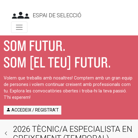
ESPAI DE SELECCIÓ
Volem que treballis amb nosaltres! Comptem amb un gran equip
de persones i volem continuar creixent amb professionals com
tu. Explora les convocatòries obertes i troba-hi la teva passió.
T’hi esperem!
ACCEDEIX / REGISTRA'T
2026 TÈCNIC/A ESPECIALISTA EN