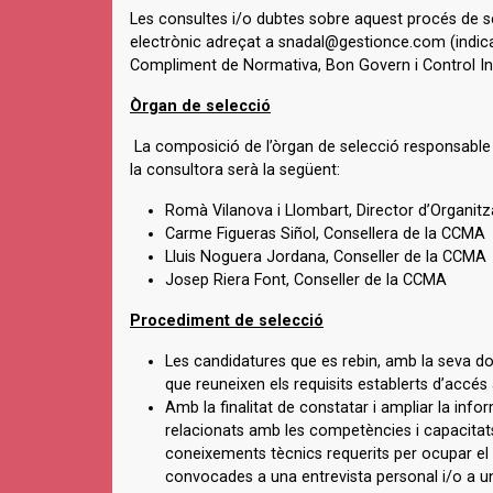
Les consultes i/o dubtes sobre aquest procés de s
electrònic adreçat a snadal@gestionce.com (indica
Compliment de Normativa, Bon Govern i Control Int
Òrgan de selecció
La composició de l’òrgan de selecció responsable 
la consultora serà la següent:
Romà Vilanova i Llombart, Director d’Organi
Carme Figueras Siñol, Consellera de la CCMA
Lluis Noguera Jordana, Conseller de la CCMA
Josep Riera Font, Conseller de la CCMA
Procediment de selecció
Les candidatures que es rebin, amb la seva 
que reuneixen els requisits establerts d’accés
Amb la finalitat de constatar i ampliar la info
relacionats amb les competències i capacitats 
coneixements tècnics requerits per ocupar el 
convocades a una entrevista personal i/o a una