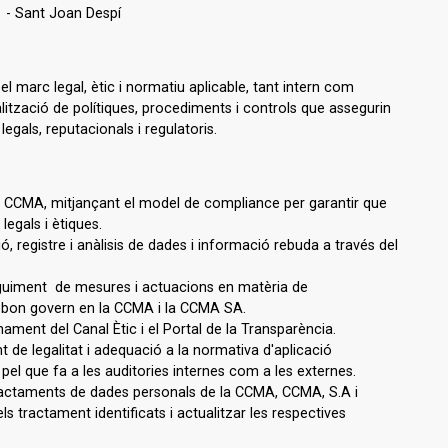
, 1 - Sant Joan Despí
 marc legal, ètic i normatiu aplicable, tant intern com
alització de polítiques, procediments i controls que assegurin
egals, reputacionals i regulatoris.
a CCMA, mitjançant el model de compliance per garantir que
egals i ètiques.
ó, registre i anàlisis de dades i informació rebuda a través del
r seguiment de mesures i actuacions en matèria de
 i bon govern en la CCMA i la CCMA SA.
onament del Canal Ètic i el Portal de la Transparència.
t de legalitat i adequació a la normativa d'aplicació
 pel que fa a les auditories internes com a les externes.
s tractaments de dades personals de la CCMA, CCMA, S.A i
 tractament identificats i actualitzar les respectives