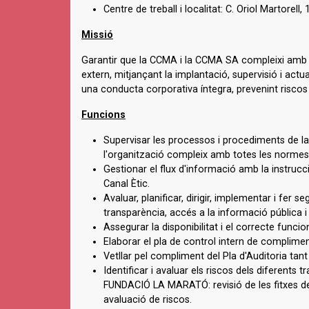
Centre de treball i localitat: C. Oriol Martorell
Missió
Garantir que la CCMA i la CCMA SA compleixi amb el
extern, mitjançant la implantació, supervisió i actu
una conducta corporativa íntegra, prevenint riscos l
Funcions
Supervisar les processos i procediments de l
l'organització compleix amb totes les normes l
Gestionar el flux d'informació amb la instrucci
Canal Ètic.
Avaluar, planificar, dirigir, implementar i fe
transparència, accés a la informació pública
Assegurar la disponibilitat i el correcte funci
Elaborar el pla de control intern de complimen
Vetllar pel compliment del Pla d'Auditoria tant
Identificar i avaluar els riscos dels diferent
FUNDACIÓ LA MARATÓ: revisió de les fitxes dels
avaluació de riscos.