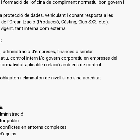
 formació de l’oficina de compliment normatiu, bon govern i
a protecció de dades, vehiculant i donant resposta a les
e l'Organització (Producció, Càsting, Club SX3, etc.).
vigent, tant interna com externa.
:
s, administració d'empreses, finances o similar
tiu, control intern i/o govern corporatiu en empreses del
normativitat aplicable i relació amb ens de control
ligatori i eliminatori de nivell si no s’ha acreditat
iu
dministració
tor públic
e conflictes en entorns complexes
 d'equips