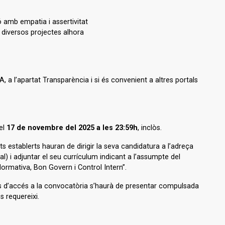
ó amb empatia i assertivitat
r diversos projectes alhora
a l’apartat Transparència i si és convenient a altres portals
 el
17 de novembre del 2025 a les 23:59h
, inclòs.
s establerts hauran de dirigir la seva candidatura a l’adreça
l) i adjuntar el seu currículum indicant a l’assumpte del
rmativa, Bon Govern i Control Intern”.
ts d’accés a la convocatòria s’haurà de presentar compulsada
 requereixi.