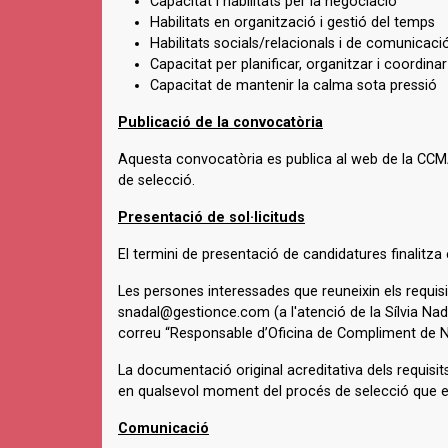
Capacitat i habilitats per la negociació
Habilitats en organització i gestió del temps
Habilitats socials/relacionals i de comunicaci
Capacitat per planificar, organitzar i coordina
Capacitat de mantenir la calma sota pressió
Publicació de la convocatòria
Aquesta convocatòria es publica al web de la CCMA, 
de selecció.
Presentació de sol·licituds
El termini de presentació de candidatures finalitza
Les persones interessades que reuneixin els requisit
snadal@gestionce.com (a l'atenció de la Sílvia Nada
correu “Responsable d’Oficina de Compliment de No
La documentació original acreditativa dels requisi
en qualsevol moment del procés de selecció que es
Comunicació