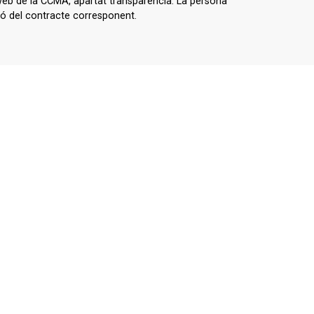
 web de la CCMA, apartat transparència. La persona
ó del contracte corresponent.