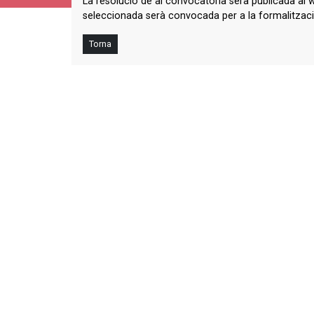
La resolució de al convocatòria serà publicada al
seleccionada serà convocada per a la formalitzaci