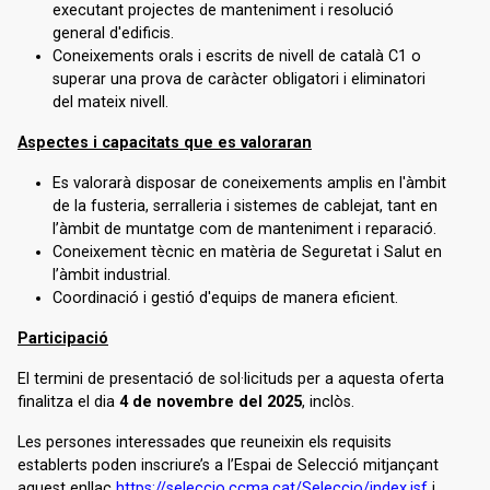
executant projectes de manteniment i resolució
general d'edificis.
Coneixements orals i escrits de nivell de català C1 o
superar una prova de caràcter obligatori i eliminatori
del mateix nivell.
Aspectes i capacitats que es valoraran
Es valorarà disposar de coneixements amplis en l'àmbit
de la fusteria, serralleria i sistemes de cablejat, tant en
l’àmbit de muntatge com de manteniment i reparació.
Coneixement tècnic en matèria de Seguretat i Salut en
l’àmbit industrial.
Coordinació i gestió d'equips de manera eficient.
Participació
El termini de presentació de sol·licituds per a aquesta oferta
finalitza el dia
4 de novembre del 2025
, inclòs.
Les persones interessades que reuneixin els requisits
establerts poden inscriure’s a l’Espai de Selecció mitjançant
aquest enllaç
https://seleccio.ccma.cat/Seleccio/index.jsf
i