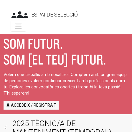
ESPAI DE SELECCIÓ
Volem que treballis amb nosaltres! Comptem amb un gran equip
de persones i volem continuar creixent amb professionals com
tu. Explora les convocatòries obertes i troba-hi la teva passió.
T’hi esperem!
ACCEDEIX / REGISTRA'T
2025 TÈCNIC/A DE